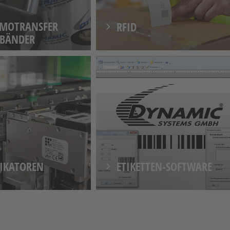
RMOTRANSFER
RFID
BBÄNDER
IKATOREN
ETIKETTEN-SOFTWARE