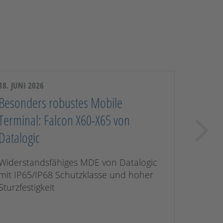
18. JUNI 2026
Besonders robustes Mobile
ARCHI
Terminal: Falcon X60-X65 von
Werfen 
Datalogic
umfang
Widerstandsfähiges MDE von Datalogic
mit IP65/IP68 Schutzklasse und hoher
Sturzfestigkeit