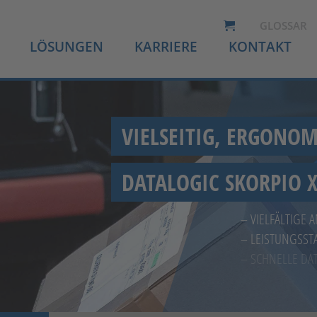
GLOSSAR
LÖSUNGEN
KARRIERE
KONTAKT
VIELSEITIG, ERGONOM
DATALOGIC SKORPIO X
– VIELFÄLTIGE
– LEISTUNGSST
– SCHNELLE D
MEHR ERF