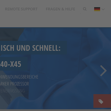
REMOTE SUPPORT
FRAGEN & HILFE
ISCH UND SCHNELL:
40-X45
 ANWENDUNGSBEREICHE
ARKER PROZESSOR
ATENERFASSUNG
AHREN