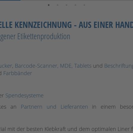
ELLE KENNZEICHNUNG - AUS EINER HAND
igener Etikettenproduktion
ucker
,
Barcode-Scanner, MDE, Tablets
und
Beschriftun
d
Farbbänder
er
Spendesysteme
rkes an
Partnern und Lieferanten
in einem beson
l mit der besten Klebkraft und dem optimalen Liner f