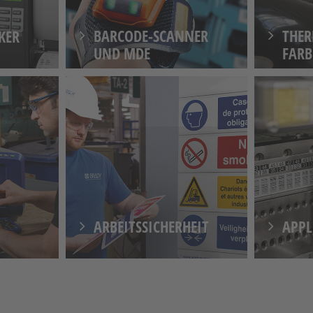
BARCODE-SCANNER
THE
KER
UND MDE
FAR
ARBEITSSICHERHEIT
APPL