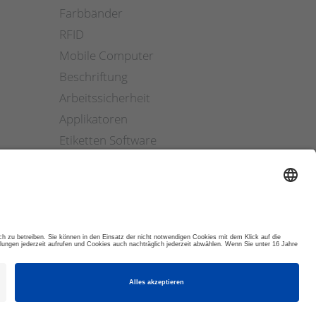
Farbbänder
RFID
Mobile Computer
Beschriftung
Arbeitssicherheit
Applikatoren
Etiketten Software
ETIKETTENFINDER
© 2026 DYNAMIC SYSTEMS GMBH