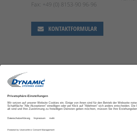
Fax: +49 (0) 8153-90 96-96
KONTAKTFORMULAR
DATENSCHUTZ
IMPRESSUM
AGB
COOKIE