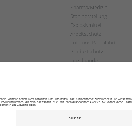
Pharma/Medizin
Stahlherstellung
Explosivmittel
Arbeitsschutz
Luft- und Raumfahrt
Produktschutz
Einzelhandel
S