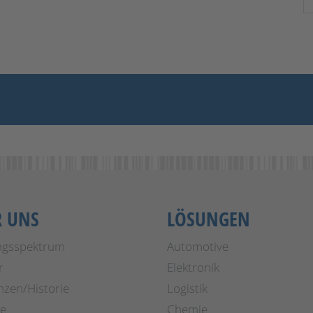
R UNS
LÖSUNGEN
ngsspektrum
Automotive
r
Elektronik
nzen/Historie
Logistik
re
Chemie