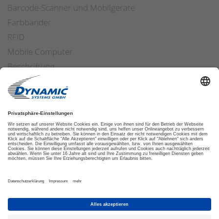
Barcode-Scanner und Mobilgeräte
Farbbänder
RFID
Mobile Computer
Beschriftung
Arbeitssicherheit
Applikatoren
Etiketten Software
ETIKETTENFINDER
DATENSCHUTZ
IMPRESSUM
AGB
COOKIES
© 2026 DYNAMIC SYSTEMS GMBH