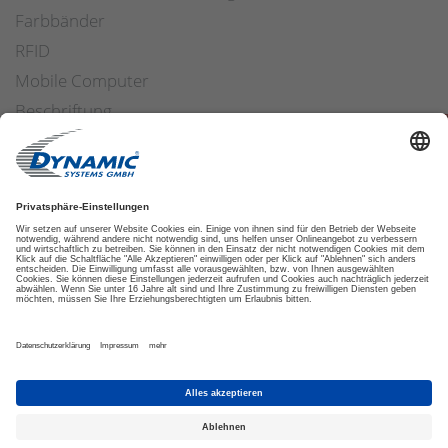
Farbbänder
RFID
Mobile Computer
Beschriftung
Arbeitssicherheit
Applikatoren
Etiketten Software
ETIKETTENFINDER
DATENSCHUTZ
IMPRESSUM
AGB
COOKIES
© 2026 DYNAMIC SYSTEMS GMBH