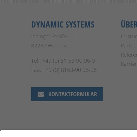
DYNAMIC SYSTEMS
ÜBE
Inninger Straße 11
Leistu
82237 Wörthsee
Partne
Refere
Tel.: +49 (0) 81 53-90 96-0
Karrie
Fax: +49 (0) 8153-90 96-96
KONTAKTFORMULAR