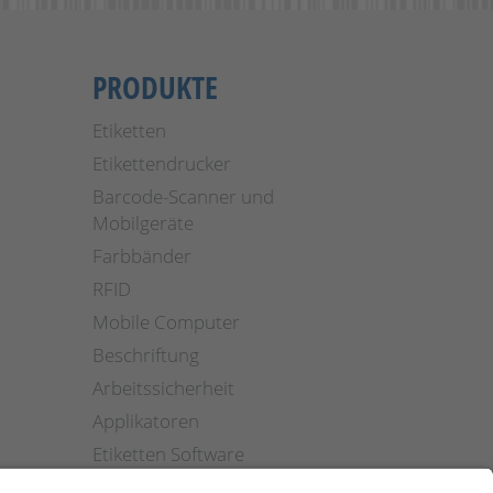
PRODUKTE
Etiketten
Etikettendrucker
Barcode-Scanner und
Mobilgeräte
Farbbänder
RFID
Mobile Computer
Beschriftung
Arbeitssicherheit
Applikatoren
Etiketten Software