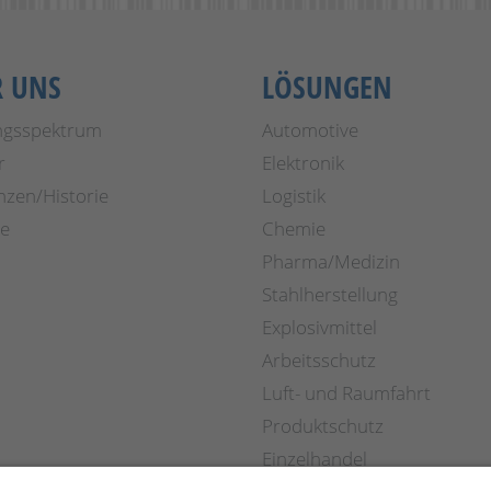
R UNS
LÖSUNGEN
ngsspektrum
Automotive
r
Elektronik
nzen/Historie
Logistik
re
Chemie
Pharma/Medizin
Stahlherstellung
Explosivmittel
Arbeitsschutz
Luft- und Raumfahrt
Produktschutz
Einzelhandel