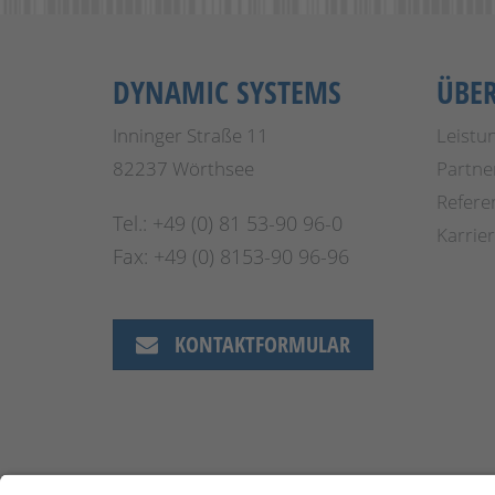
DYNAMIC SYSTEMS
ÜBE
Inninger Straße 11
Leistu
82237 Wörthsee
Partne
Refere
Tel.: +49 (0) 81 53-90 96-0
Karrie
Fax: +49 (0) 8153-90 96-96
KONTAKTFORMULAR