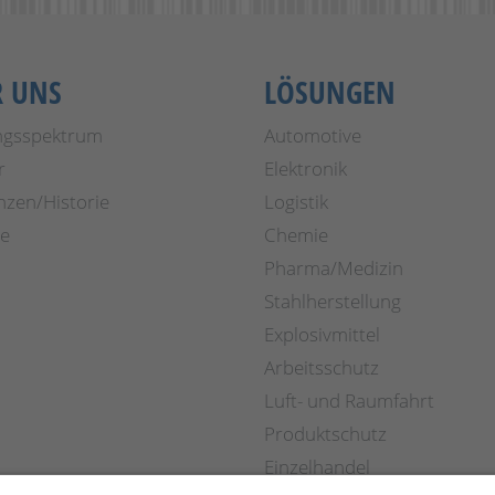
R UNS
LÖSUNGEN
ngsspektrum
Automotive
r
Elektronik
nzen/Historie
Logistik
re
Chemie
Pharma/Medizin
Stahlherstellung
Explosivmittel
Arbeitsschutz
Luft- und Raumfahrt
Produktschutz
Einzelhandel