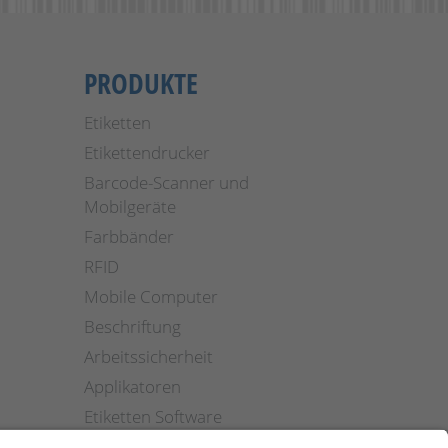
PRODUKTE
Etiketten
Etikettendrucker
Barcode-Scanner und
Mobilgeräte
Farbbänder
RFID
Mobile Computer
Beschriftung
Arbeitssicherheit
Applikatoren
Etiketten Software