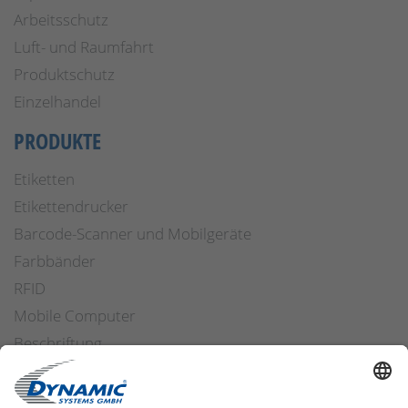
Arbeitsschutz
Luft- und Raumfahrt
Produktschutz
Einzelhandel
PRODUKTE
Etiketten
Etikettendrucker
Barcode-Scanner und Mobilgeräte
Farbbänder
RFID
Mobile Computer
Beschriftung
Arbeitssicherheit
Applikatoren