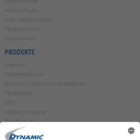
Explosivmittel
Arbeitsschutz
Luft- und Raumfahrt
Produktschutz
Einzelhandel
PRODUKTE
Etiketten
Etikettendrucker
Barcode-Scanner und Mobilgeräte
Farbbänder
RFID
Mobile Computer
Beschriftung
Arbeitssicherheit
Applikatoren