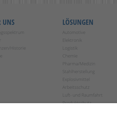
R UNS
LÖSUNGEN
ngsspektrum
Automotive
r
Elektronik
nzen/Historie
Logistik
re
Chemie
Pharma/Medizin
Stahlherstellung
Explosivmittel
Arbeitsschutz
Luft- und Raumfahrt
Produktschutz
Einzelhandel