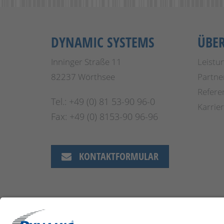
DYNAMIC SYSTEMS
ÜBE
Inninger Straße 11
Leistu
82237 Wörthsee
Partne
Refere
Tel.: +49 (0) 81 53-90 96-0
Karrie
Fax: +49 (0) 8153-90 96-96
KONTAKTFORMULAR