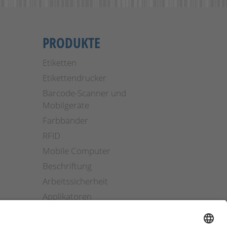
PRODUKTE
Etiketten
Etikettendrucker
Barcode-Scanner und
Mobilgeräte
Farbbänder
RFID
Mobile Computer
Beschriftung
Arbeitssicherheit
Applikatoren
Etiketten Software