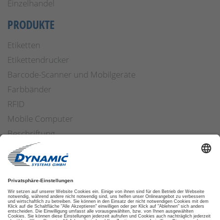
Einzelhandel
PRODUKTE
Etiketten
Etikettendrucker
Barcode-Scanner und Mobilgeräte
Farbbänder
RFID
Mobile Computer
Beschriftung
Arbeitssicherheit
Applikatoren
Etiketten Software
ETIKETTENFINDER