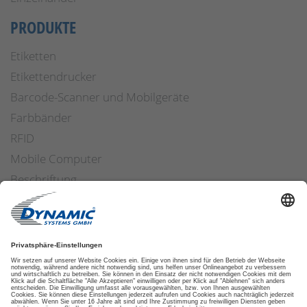
PRODUKTE
Etiketten
Etikettendrucker
Barcode-Scanner und Mobilgeräte
Farbbänder
RFID
Mobile Computer
Beschriftung
Arbeitssicherheit
Applikatoren
Etiketten Software
ETIKETTENFINDER