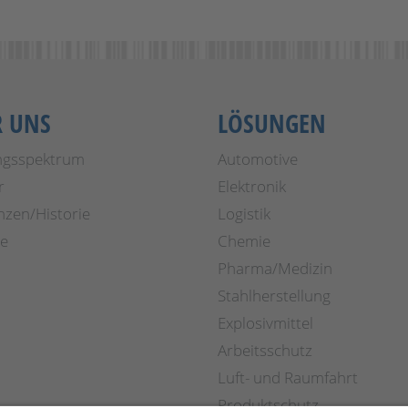
R UNS
LÖSUNGEN
ngsspektrum
Automotive
r
Elektronik
nzen/Historie
Logistik
re
Chemie
Pharma/Medizin
Stahlherstellung
Explosivmittel
Arbeitsschutz
Luft- und Raumfahrt
Produktschutz