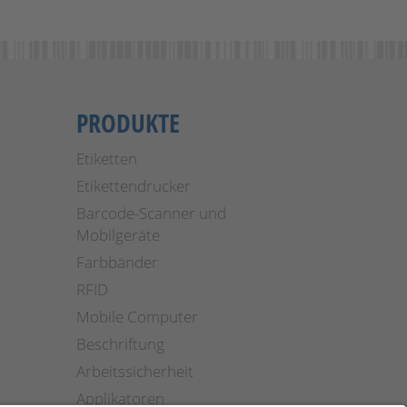
PRODUKTE
Etiketten
Etikettendrucker
Barcode-Scanner und
Mobilgeräte
Farbbänder
RFID
Mobile Computer
Beschriftung
Arbeitssicherheit
Applikatoren