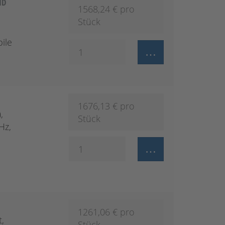
ID
1568,24
€ pro
Stück
ile
1676,13
€ pro
,
Stück
Hz,
1261,06
€ pro
,
Stück