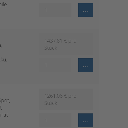
ile
1437,81
€ pro
,
Stück
kku,
1261,06
€ pro
Spot,
Stück
,
arat