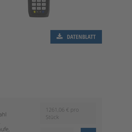
DATENBLATT
1261,06
€ pro
ahl
Stück
,
aufe,