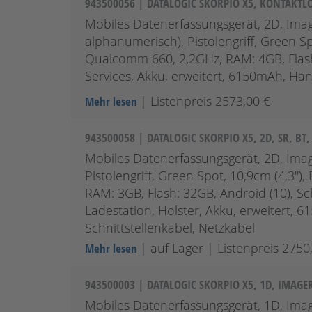
943500056 | DATALOGIC SKORPIO X5, KONTAKTLO
Mobiles Datenerfassungsgerät, 2D, Imag
alphanumerisch), Pistolengriff, Green Sp
Qualcomm 660, 2,2GHz, RAM: 4GB, Flash: 
Services, Akku, erweitert, 6150mAh, Han
| Listenpreis 2573,00 €
Mehr lesen
943500058 | DATALOGIC SKORPIO X5, 2D, SR, B
Mobiles Datenerfassungsgerät, 2D, Imag
Pistolengriff, Green Spot, 10,9cm (4,3'
RAM: 3GB, Flash: 32GB, Android (10), Schu
Ladestation, Holster, Akku, erweitert, 
Schnittstellenkabel, Netzkabel
| auf Lager
| Listenpreis 2750
Mehr lesen
943500003 | DATALOGIC SKORPIO X5, 1D, IMAGE
Mobiles Datenerfassungsgerät, 1D, Imag