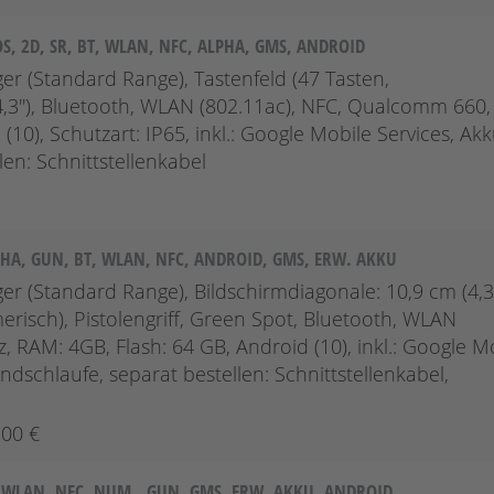
S, 2D, SR, BT, WLAN, NFC, ALPHA, GMS, ANDROID
er (Standard Range), Tastenfeld (47 Tasten,
,3''), Bluetooth, WLAN (802.11ac), NFC, Qualcomm 660,
10), Schutzart: IP65, inkl.: Google Mobile Services, Akk
en: Schnittstellenkabel
LPHA, GUN, BT, WLAN, NFC, ANDROID, GMS, ERW. AKKU
r (Standard Range), Bildschirmdiagonale: 10,9 cm (4,3''
erisch), Pistolengriff, Green Spot, Bluetooth, WLAN
 RAM: 4GB, Flash: 64 GB, Android (10), inkl.: Google M
dschlaufe, separat bestellen: Schnittstellenkabel,
,00 €
T, WLAN, NFC, NUM., GUN, GMS, ERW. AKKU, ANDROID