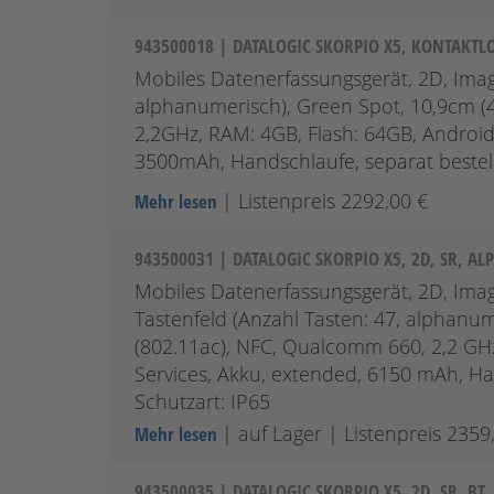
943500018 | DATALOGIC SKORPIO X5, KONTAKTLO
Mobiles Datenerfassungsgerät, 2D, Imag
alphanumerisch), Green Spot, 10,9cm (4
2,2GHz, RAM: 4GB, Flash: 64GB, Android (
3500mAh, Handschlaufe, separat bestell
| Listenpreis 2292,00 €
Mehr lesen
943500031 | DATALOGIC SKORPIO X5, 2D, SR, A
Mobiles Datenerfassungsgerät, 2D, Image
Tastenfeld (Anzahl Tasten: 47, alphanum
(802.11ac), NFC, Qualcomm 660, 2,2 GHz,
Services, Akku, extended, 6150 mAh, Han
Schutzart: IP65
| auf Lager
| Listenpreis 2359
Mehr lesen
943500035 | DATALOGIC SKORPIO X5, 2D, SR, B