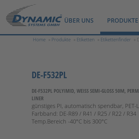
ÜBER UNS
PRODUKTE
Home
»
Produkte
»
Etiketten
»
Etikettenfinder
» 
DE-F532PL
DE-F532PL POLYIMID, WEISS SEMI-GLOSS 50Μ, PERM
INER
günstiges PI, automatisch spendbar, PET-L
Farbband:
DE-R89 / R41 / R25 / R22 / R34
Temp.Bereich -40°C bis 300°C