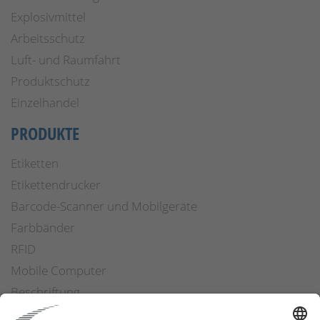
Explosivmittel
Arbeitsschutz
Luft- und Raumfahrt
Produktschutz
Einzelhandel
PRODUKTE
Etiketten
Etikettendrucker
Barcode-Scanner und Mobilgeräte
Farbbänder
RFID
Mobile Computer
Beschriftung
Arbeitssicherheit