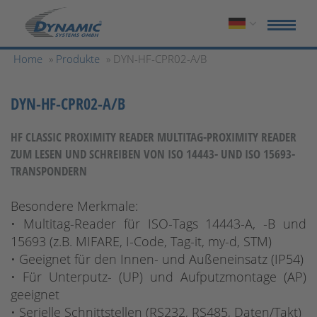
Home
»
Produkte
» DYN-HF-CPR02-A/B
DYN-HF-CPR02-A/B
HF CLASSIC PROXIMITY READER MULTITAG-PROXIMITY READER
ZUM LESEN UND SCHREIBEN VON ISO 14443- UND ISO 15693-
TRANSPONDERN
Besondere Merkmale:
• Multitag-Reader für ISO-Tags 14443-A, -B und
15693 (z.B. MIFARE, I-Code, Tag-it, my-d, STM)
• Geeignet für den Innen- und Außeneinsatz (IP54)
• Für Unterputz- (UP) und Aufputzmontage (AP)
geeignet
• Serielle Schnittstellen (RS232, RS485, Daten/Takt)