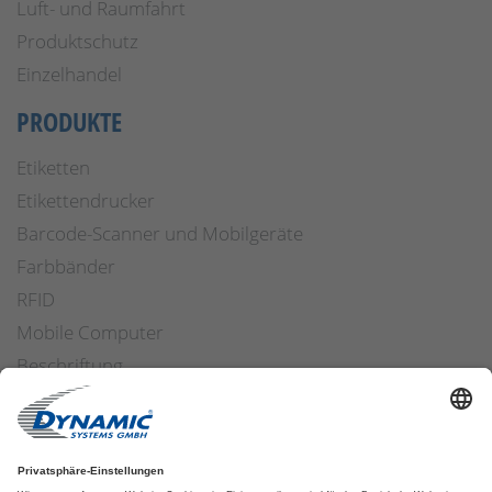
Luft- und Raumfahrt
Produktschutz
Einzelhandel
PRODUKTE
Etiketten
Etikettendrucker
Barcode-Scanner und Mobilgeräte
Farbbänder
RFID
Mobile Computer
Beschriftung
Arbeitssicherheit
Applikatoren
Etiketten Software