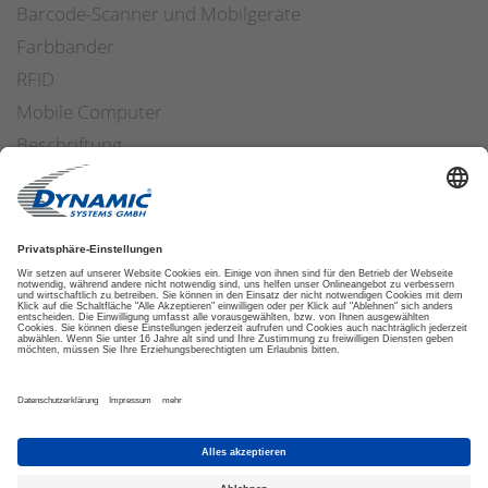
Barcode-Scanner und Mobilgeräte
Farbbänder
RFID
Mobile Computer
Beschriftung
Arbeitssicherheit
Applikatoren
Etiketten Software
ETIKETTENFINDER
DATENSCHUTZ
IMPRESSUM
AGB
COOKIES
© 2026 DYNAMIC SYSTEMS GMBH