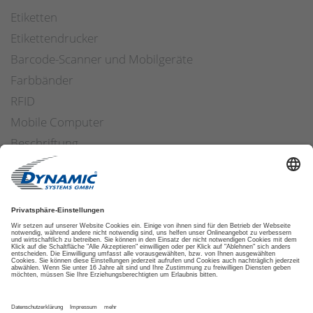
Etiketten
Etikettendrucker
Barcode-Scanner und Mobilgeräte
Farbbänder
RFID
Mobile Computer
Beschriftung
Arbeitssicherheit
Applikatoren
Etiketten Software
ETIKETTENFINDER
DATENSCHUTZ
IMPRESSUM
AGB
COOKIES