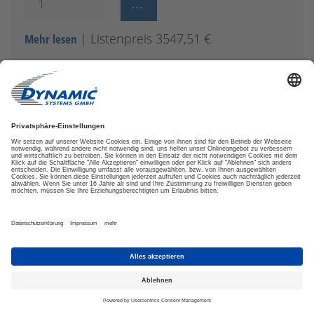
| Listenpreis 3547,51 €
Mehr lesen
CK67-X1N-5ES1D0G | HONEYWELL CK67, 4,3-ZOLL-
DISPLAY, 53-TASTEN-ALPHANUMERISCHE TASTATUR, 2D
FLEXRANGEXLR-IMAGER, 8 GB RAM, 128 GB FLASH, 5G,
GPS, WI-FI 6E, 5.3 BLUETOOTH, NFC, IP65/IP68, 7000
MAH AKKU
Tragbares Datenerfassungsgerät, 4,3' Display,
480x800 Auflösung, Android, Qualcomm
QCM4490 Prozessor, 8GB RAM, 128GB Flash-
Speicher, S0803 2D FlexRangeXLR Imager, 53-
Tasten alphanumerische Tastatur, 7000mAh
Hot-Swap-Akku, 5G, GPS, Wi-Fi 6E, Bluetooth
5.3, NFC, 13MP Rückkamera, 8MP
Frontkamera, Micro-SD-Steckplatz, IP65/IP68-
Schutzklasse, inklusive 12-monatigem Device