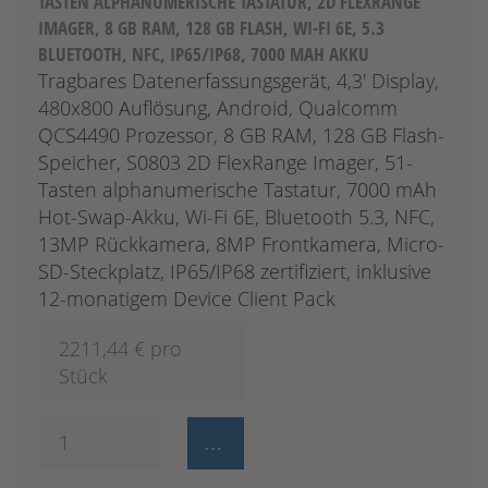
TASTEN ALPHANUMERISCHE TASTATUR, 2D FLEXRANGE
IMAGER, 8 GB RAM, 128 GB FLASH, WI-FI 6E, 5.3
BLUETOOTH, NFC, IP65/IP68, 7000 MAH AKKU
Tragbares Datenerfassungsgerät, 4,3' Display,
480x800 Auflösung, Android, Qualcomm
QCS4490 Prozessor, 8 GB RAM, 128 GB Flash-
Speicher, S0803 2D FlexRange Imager, 51-
Tasten alphanumerische Tastatur, 7000 mAh
Hot-Swap-Akku, Wi-Fi 6E, Bluetooth 5.3, NFC,
13MP Rückkamera, 8MP Frontkamera, Micro-
SD-Steckplatz, IP65/IP68 zertifiziert, inklusive
12-monatigem Device Client Pack
2211,44
€ pro
Stück