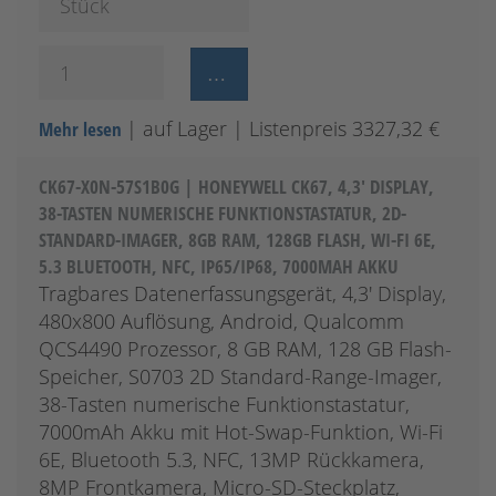
Stück
| auf Lager
| Listenpreis 3327,32 €
Mehr lesen
CK67-X0N-57S1B0G | HONEYWELL CK67, 4,3' DISPLAY,
38-TASTEN NUMERISCHE FUNKTIONSTASTATUR, 2D-
STANDARD-IMAGER, 8GB RAM, 128GB FLASH, WI-FI 6E,
5.3 BLUETOOTH, NFC, IP65/IP68, 7000MAH AKKU
Tragbares Datenerfassungsgerät, 4,3' Display,
480x800 Auflösung, Android, Qualcomm
QCS4490 Prozessor, 8 GB RAM, 128 GB Flash-
Speicher, S0703 2D Standard-Range-Imager,
38-Tasten numerische Funktionstastatur,
7000mAh Akku mit Hot-Swap-Funktion, Wi-Fi
6E, Bluetooth 5.3, NFC, 13MP Rückkamera,
8MP Frontkamera, Micro-SD-Steckplatz,