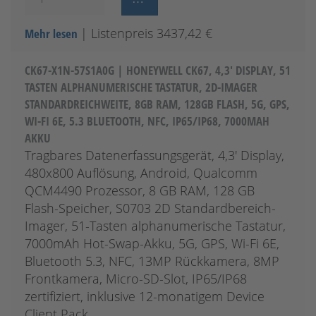
| Listenpreis 3437,42 €
Mehr lesen
CK67-X1N-57S1A0G | HONEYWELL CK67, 4,3' DISPLAY, 51
TASTEN ALPHANUMERISCHE TASTATUR, 2D-IMAGER
STANDARDREICHWEITE, 8GB RAM, 128GB FLASH, 5G, GPS,
WI-FI 6E, 5.3 BLUETOOTH, NFC, IP65/IP68, 7000MAH
AKKU
Tragbares Datenerfassungsgerät, 4,3' Display,
480x800 Auflösung, Android, Qualcomm
QCM4490 Prozessor, 8 GB RAM, 128 GB
Flash-Speicher, S0703 2D Standardbereich-
Imager, 51-Tasten alphanumerische Tastatur,
7000mAh Hot-Swap-Akku, 5G, GPS, Wi-Fi 6E,
Bluetooth 5.3, NFC, 13MP Rückkamera, 8MP
Frontkamera, Micro-SD-Slot, IP65/IP68
zertifiziert, inklusive 12-monatigem Device
Client Pack