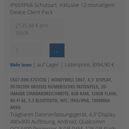
IP65/IP68-Schutzart, inklusive 12-monatigem
Device Client Pack
2135,48
€ pro
Stück
| auf Lager
| Listenpreis 3094,90 €
Mehr lesen
CK67-X0N-57S1C0G | HONEYWELL CK67, 4,3' DISPLAY,
30-TASTEN GROSSES NUMERISCHES TASTENFELD, 2D-I
MAGER STANDARDREICHWEITE, 8GB RAM, 128GB FLASH, W
I-FI 6E, 5.3 BLUETOOTH, NFC, IP65/IP68, 7000MAH A
KKU
Tragbares Datenerfassungsgerät, 4,3' Display,
480x800 Auflösung, Android, Qualcomm
QCS4490 Prozessor, 8 GB RAM, 128 GB Flash-