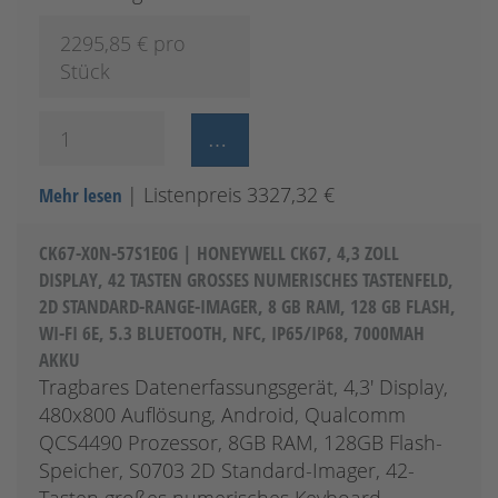
2295,85
€ pro
Stück
| Listenpreis 3327,32 €
Mehr lesen
CK67-X0N-57S1E0G | HONEYWELL CK67, 4,3 ZOLL
DISPLAY, 42 TASTEN GROSSES NUMERISCHES TASTENFELD, 2
D STANDARD-RANGE-IMAGER, 8 GB RAM, 128 GB FLASH, W
I-FI 6E, 5.3 BLUETOOTH, NFC, IP65/IP68, 7000MAH A
KKU
Tragbares Datenerfassungsgerät, 4,3' Display,
480x800 Auflösung, Android, Qualcomm
QCS4490 Prozessor, 8GB RAM, 128GB Flash-
Speicher, S0703 2D Standard-Imager, 42-