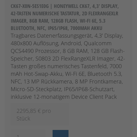
CK67-X0N-5ES1E0G | HONEYWELL CK67, 4,3' DISPLAY,
42-TASTEN NUMERISCHE TASTATUR, 2D FLEXRANGEXLR
IMAGER, 8GB RAM, 128GB FLASH, WI-FI 6E, 5.3
BLUETOOTH, NFC, IP65/IP68, 7000MAH AKKU
Tragbares Datenerfassungsgerät, 4,3' Display,
480x800 Auflösung, Android, Qualcomm
QCS4490 Prozessor, 8 GB RAM, 128 GB Flash-
Speicher, S0803 2D FlexRangeXLR Imager, 42-
Tasten großes numerisches Tastenfeld, 7000
mAh Hot-Swap-Akku, Wi-Fi 6E, Bluetooth 5.3,
NFC, 13 MP Rückkamera, 8 MP Frontkamera,
Micro-SD-Steckplatz, IP65/IP68-Schutzart,
inklusive 12-monatigem Device Client Pack
2295,85
€ pro
Stück