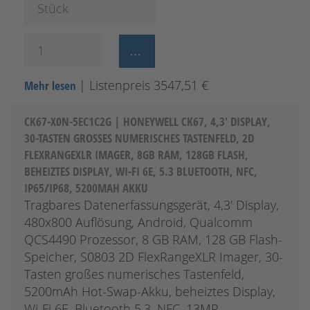
Stück
| Listenpreis 3547,51 €
Mehr lesen
CK67-X0N-5EC1C2G | HONEYWELL CK67, 4,3' DISPLAY,
30-TASTEN GROSSES NUMERISCHES TASTENFELD, 2D F
LEXRANGEXLR IMAGER, 8GB RAM, 128GB FLASH, B
EHEIZTES DISPLAY, WI-FI 6E, 5.3 BLUETOOTH, NFC, I
P65/IP68, 5200MAH AKKU
Tragbares Datenerfassungsgerät, 4,3' Display,
480x800 Auflösung, Android, Qualcomm
QCS4490 Prozessor, 8 GB RAM, 128 GB Flash-
Speicher, S0803 2D FlexRangeXLR Imager, 30-
Tasten großes numerisches Tastenfeld,
5200mAh Hot-Swap-Akku, beheiztes Display,
Wi-Fi 6E, Bluetooth 5.3, NFC, 13MP