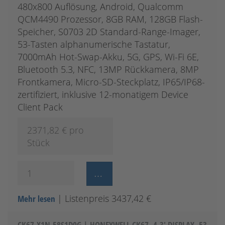
480x800 Auflösung, Android, Qualcomm
QCM4490 Prozessor, 8GB RAM, 128GB Flash-
Speicher, S0703 2D Standard-Range-Imager,
53-Tasten alphanumerische Tastatur,
7000mAh Hot-Swap-Akku, 5G, GPS, Wi-Fi 6E,
Bluetooth 5.3, NFC, 13MP Rückkamera, 8MP
Frontkamera, Micro-SD-Steckplatz, IP65/IP68-
zertifiziert, inklusive 12-monatigem Device
Client Pack
2371,82
€ pro
Stück
| Listenpreis 3437,42 €
Mehr lesen
CK67-X1N-58S1D0G | HONEYWELL CK67, 4,3' DISPLAY, 53