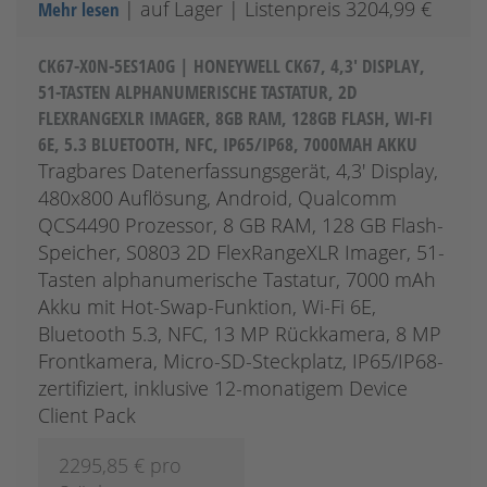
| auf Lager
| Listenpreis 3204,99 €
Mehr lesen
CK67-X0N-5ES1A0G | HONEYWELL CK67, 4,3' DISPLAY,
51-TASTEN ALPHANUMERISCHE TASTATUR, 2D
FLEXRANGEXLR IMAGER, 8GB RAM, 128GB FLASH, WI-FI
6E, 5.3 BLUETOOTH, NFC, IP65/IP68, 7000MAH AKKU
Tragbares Datenerfassungsgerät, 4,3' Display,
480x800 Auflösung, Android, Qualcomm
QCS4490 Prozessor, 8 GB RAM, 128 GB Flash-
Speicher, S0803 2D FlexRangeXLR Imager, 51-
Tasten alphanumerische Tastatur, 7000 mAh
Akku mit Hot-Swap-Funktion, Wi-Fi 6E,
Bluetooth 5.3, NFC, 13 MP Rückkamera, 8 MP
Frontkamera, Micro-SD-Steckplatz, IP65/IP68-
zertifiziert, inklusive 12-monatigem Device
Client Pack
2295,85
€ pro