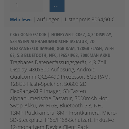
| auf Lager
| Listenpreis 3094,90 €
Mehr lesen
CK67-X0N-5ES1D0G | HONEYWELL CK67, 4,3' DISPLAY,
53-TASTEN ALPHANUMERISCHE TASTATUR, 2D
FLEXRANGEXLR IMAGER, 8GB RAM, 128GB FLASH, WI-FI
6E, 5.3 BLUETOOTH, NFC, IP65/IP68, 7000MAH AKKU
Tragbares Datenerfassungsgerät, 4,3-Zoll-
Display, 480x800 Auflösung, Android,
Qualcomm QCS4490 Prozessor, 8GB RAM,
128GB Flash-Speicher, S0803 2D
FlexRangeXLR Imager, 53-Tasten
alphanumerische Tastatur, 7000mAh Hot-
Swap-Akku, Wi-Fi 6E, Bluetooth 5.3, NFC,
13MP Rückkamera, 8MP Frontkamera, Micro-
SD-Steckplatz, IP65/IP68-Schutzart, inklusive
12-monatigem Device Client Pack