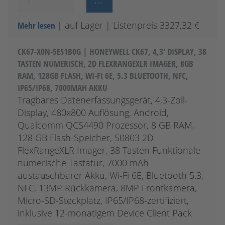
| auf Lager
| Listenpreis 3327,32 €
Mehr lesen
CK67-X0N-5ES1B0G | HONEYWELL CK67, 4,3' DISPLAY, 38
TASTEN NUMERISCH, 2D FLEXRANGEXLR IMAGER, 8GB
RAM, 128GB FLASH, WI-FI 6E, 5.3 BLUETOOTH, NFC,
IP65/IP68, 7000MAH AKKU
Tragbares Datenerfassungsgerät, 4,3-Zoll-
Display, 480x800 Auflösung, Android,
Qualcomm QCS4490 Prozessor, 8 GB RAM,
128 GB Flash-Speicher, S0803 2D
FlexRangeXLR Imager, 38 Tasten Funktionale
numerische Tastatur, 7000 mAh
austauschbarer Akku, Wi-Fi 6E, Bluetooth 5.3,
NFC, 13MP Rückkamera, 8MP Frontkamera,
Micro-SD-Steckplatz, IP65/IP68-zertifiziert,
inklusive 12-monatigem Device Client Pack