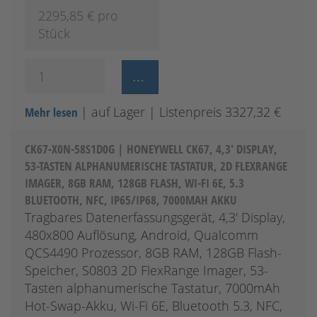
2295,85
€ pro
Stück
| auf Lager
| Listenpreis 3327,32 €
Mehr lesen
CK67-X0N-58S1D0G | HONEYWELL CK67, 4,3' DISPLAY,
53-TASTEN ALPHANUMERISCHE TASTATUR, 2D FLEXRANGE
IMAGER, 8GB RAM, 128GB FLASH, WI-FI 6E, 5.3
BLUETOOTH, NFC, IP65/IP68, 7000MAH AKKU
Tragbares Datenerfassungsgerät, 4,3' Display,
480x800 Auflösung, Android, Qualcomm
QCS4490 Prozessor, 8GB RAM, 128GB Flash-
Speicher, S0803 2D FlexRange Imager, 53-
Tasten alphanumerische Tastatur, 7000mAh
Hot-Swap-Akku, Wi-Fi 6E, Bluetooth 5.3, NFC,