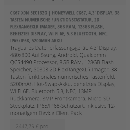
CK67-X0N-5EC1B2G | HONEYWELL CK67, 4,3' DISPLAY, 38
TASTEN NUMERISCHE FUNKTIONSTASTATUR, 2D
FLEXRANGEXLR IMAGER, 8GB RAM, 128GB FLASH,
BEHEIZTES DISPLAY, WI-FI 6E, 5.3 BLUETOOTH, NFC,
IP65/IP68, 5200MAH AKKU
Tragbares Datenerfassungsgerät, 4,3' Display,
480x800 Auflösung, Android, Qualcomm
QCS4490 Prozessor, 8GB RAM, 128GB Flash-
Speicher, S0803 2D FlexRangeXLR Imager, 38-
Tasten funktionales numerisches Tastenfeld,
5200mAh Hot-Swap-Akku, beheiztes Display,
Wi-Fi 6E, Bluetooth 5.3, NFC, 13MP
Rückkamera, 8MP Frontkamera, Micro-SD-
Steckplatz, IP65/IP68-Schutzart, inklusive 12-
monatigem Device Client Pack
2447,79
€ pro