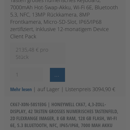
Tasten großes numerisches Keyboard,
7000mAh Hot-Swap-Akku, Wi-Fi 6E, Bluetooth
5.3, NFC, 13MP Rückkamera, 8MP
Frontkamera, Micro-SD-Slot, IP65/IP68
zertifiziert, inklusive 12-monatigem Device
Client Pack
2135,48
€ pro
Stück
| auf Lager
| Listenpreis 3094,90 €
Mehr lesen
CK67-X0N-58S1E0G | HONEYWELL CK67, 4,3-ZOLL-
DISPLAY, 42 TASTEN GROSSES NUMERISCHES TASTENFELD, 2
D FLEXRANGE IMAGER, 8 GB RAM, 128 GB FLASH, WI-FI 6
E, 5.3 BLUETOOTH, NFC, IP65/IP68, 7000 MAH AKKU