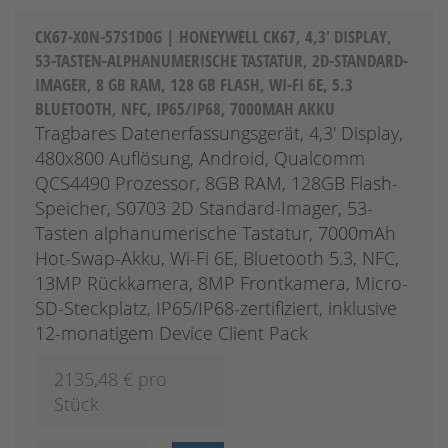
CK67-X0N-57S1D0G | HONEYWELL CK67, 4,3' DISPLAY,
53-TASTEN-ALPHANUMERISCHE TASTATUR, 2D-STANDARD-
IMAGER, 8 GB RAM, 128 GB FLASH, WI-FI 6E, 5.3
BLUETOOTH, NFC, IP65/IP68, 7000MAH AKKU
Tragbares Datenerfassungsgerät, 4,3' Display,
480x800 Auflösung, Android, Qualcomm
QCS4490 Prozessor, 8GB RAM, 128GB Flash-
Speicher, S0703 2D Standard-Imager, 53-
Tasten alphanumerische Tastatur, 7000mAh
Hot-Swap-Akku, Wi-Fi 6E, Bluetooth 5.3, NFC,
13MP Rückkamera, 8MP Frontkamera, Micro-
SD-Steckplatz, IP65/IP68-zertifiziert, inklusive
12-monatigem Device Client Pack
2135,48
€ pro
Stück