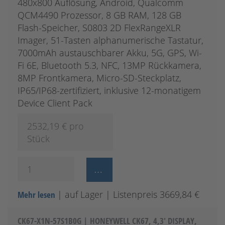
480x800 Auflösung, Android, Qualcomm
QCM4490 Prozessor, 8 GB RAM, 128 GB
Flash-Speicher, S0803 2D FlexRangeXLR
Imager, 51-Tasten alphanumerische Tastatur,
7000mAh austauschbarer Akku, 5G, GPS, Wi-
Fi 6E, Bluetooth 5.3, NFC, 13MP Rückkamera,
8MP Frontkamera, Micro-SD-Steckplatz,
IP65/IP68-zertifiziert, inklusive 12-monatigem
Device Client Pack
2532,19
€ pro
Stück
| auf Lager
| Listenpreis 3669,84 €
Mehr lesen
CK67-X1N-57S1B0G | HONEYWELL CK67, 4,3' DISPLAY,