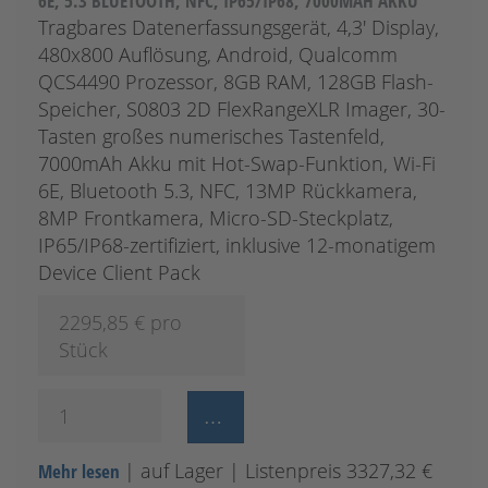
E, 5.3 BLUETOOTH, NFC, IP65/IP68, 7000MAH AKKU
Tragbares Datenerfassungsgerät, 4,3' Display,
480x800 Auflösung, Android, Qualcomm
QCS4490 Prozessor, 8GB RAM, 128GB Flash-
Speicher, S0803 2D FlexRangeXLR Imager, 30-
Tasten großes numerisches Tastenfeld,
7000mAh Akku mit Hot-Swap-Funktion, Wi-Fi
6E, Bluetooth 5.3, NFC, 13MP Rückkamera,
8MP Frontkamera, Micro-SD-Steckplatz,
IP65/IP68-zertifiziert, inklusive 12-monatigem
Device Client Pack
2295,85
€ pro
Stück
| auf Lager
| Listenpreis 3327,32 €
Mehr lesen