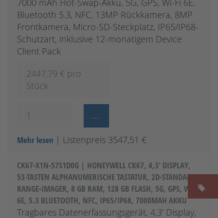
7000 mAh Hot-Swap-Akku, 5G, GPS, Wi-Fi 6E,
Bluetooth 5.3, NFC, 13MP Rückkamera, 8MP
Frontkamera, Micro-SD-Steckplatz, IP65/IP68-
Schutzart, inklusive 12-monatigem Device
Client Pack
2447,79
€ pro
Stück
| Listenpreis 3547,51 €
Mehr lesen
CK67-X1N-57S1D0G | HONEYWELL CK67, 4,3' DISPLAY,
53-TASTEN ALPHANUMERISCHE TASTATUR, 2D-STANDARD-
RANGE-IMAGER, 8 GB RAM, 128 GB FLASH, 5G, GPS, WI-FI
6E, 5.3 BLUETOOTH, NFC, IP65/IP68, 7000MAH AKKU
Tragbares Datenerfassungsgerät, 4,3' Display,