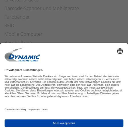
Barcode-Scanner und Mobilgeräte
Farbbänder
RFID
Mobile Computer
Beschriftung
Arbeitssicherheit
Applikatoren
Etiketten Software
ETIKETTENFINDER
DATENSCHUTZ
IMPRESSUM
AGB
COOKIES
© 2026 DYNAMIC SYSTEMS GMBH