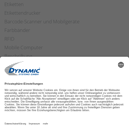
Etiketten
Etikettendrucker
Barcode-Scanner und Mobilgeräte
Farbbänder
RFID
Mobile Computer
Beschriftung
Arbeitssicherheit
Applikatoren
Etiketten Software
ETIKETTENFINDER
DATENSCHUTZ
IMPRESSUM
AGB
COOKIES