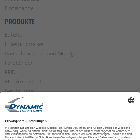
Einzelhandel
PRODUKTE
Etiketten
Etikettendrucker
Barcode-Scanner und Mobilgeräte
Farbbänder
RFID
Mobile Computer
Beschriftung
Arbeitssicherheit
Applikatoren
Etiketten Software
ETIKETTENFINDER