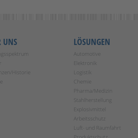
R UNS
LÖSUNGEN
ngsspektrum
Automotive
r
Elektronik
nzen/Historie
Logistik
re
Chemie
Pharma/Medizin
Stahlherstellung
Explosivmittel
Arbeitsschutz
Luft- und Raumfahrt
Produktschutz