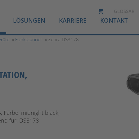
GLOSSAR
LÖSUNGEN
KARRIERE
KONTAKT
eräte
»
Funkscanner
» Zebra DS8178
TATION,
, Farbe: midnight black,
end für: DS8178