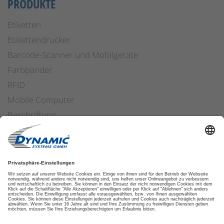
PRODUKTE
Etiketten
Etikettendrucker
Barcode-Scanner und Mobilgeräte
Farbbänder
RFID
Mobile Computer
Beschriftung
Arbeitssicherheit
Applikatoren
Etiketten Software
ETIKETTENFINDER