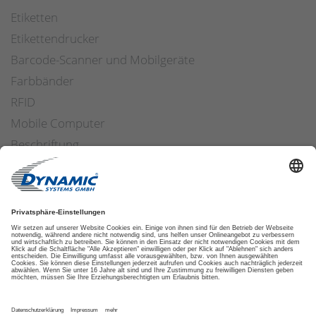
Etiketten
Etikettendrucker
Barcode-Scanner und Mobilgeräte
Farbbänder
RFID
Mobile Computer
Beschriftung
Arbeitssicherheit
Applikatoren
Etiketten Software
ETIKETTENFINDER
DATENSCHUTZ
IMPRESSUM
AGB
COOKIES