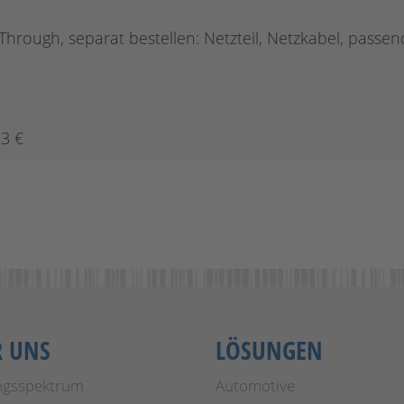
rough, separat bestellen: Netzteil, Netzkabel, passend
23 €
R UNS
LÖSUNGEN
ngsspektrum
Automotive