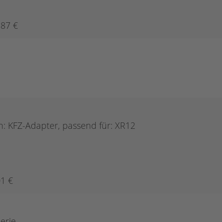
,87 €
n: KFZ-Adapter, passend für: XR12
01 €
Serie