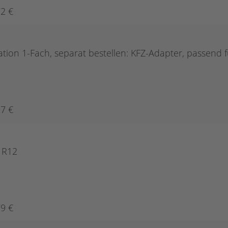
72 €
ation 1-Fach, separat bestellen: KFZ-Adapter, passend f
97 €
: R12
79 €