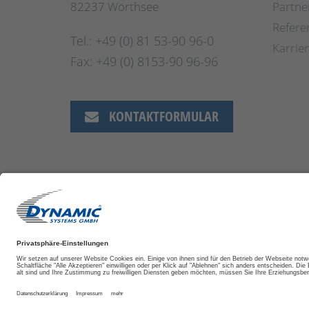
82237 Wörthsee
Partne
Refere
Tel.: +49 (0) 81 53-90 96-0
Karrie
Fax: +49 (0) 8153-90 96-96
KONTAKTFORMULAR
DATENSCHUTZ
IMPRESSUM
AGB
COOKIE