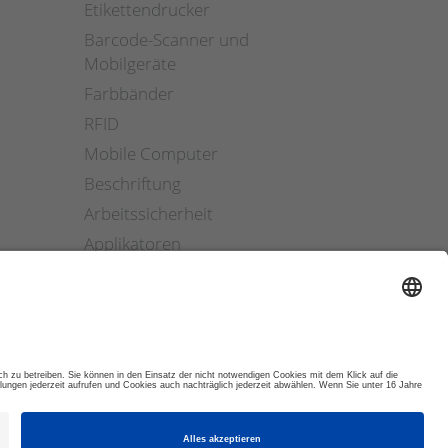
Etikettendrucker
Barcode-Scanner und
Mobilgeräte
Farbbänder
RFID
Mobile Computer
Beschriftung
Arbeitssicherheit
Applikatoren
Etiketten Software
ETIKETTENFINDER
© 2026 DYNAMIC SYSTEMS GMBH