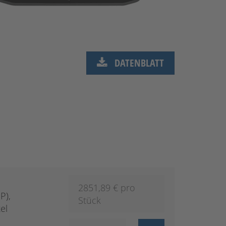
DATENBLATT
2851,89
€ pro
P),
Stück
el
u