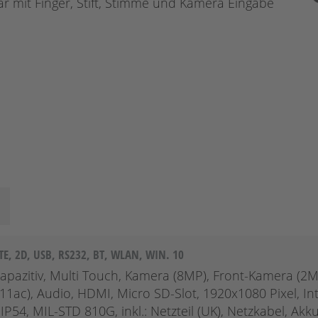
ar mit Finger, Stift, Stimme und Kamera Eingabe
, 2D, USB, RS232, BT, WLAN, WIN. 10
 kapazitiv, Multi Touch, Kamera (8MP), Front-Kamera (2M
11ac), Audio, HDMI, Micro SD-Slot, 1920x1080 Pixel, Int
P54, MIL-STD 810G, inkl.: Netzteil (UK), Netzkabel, Akk