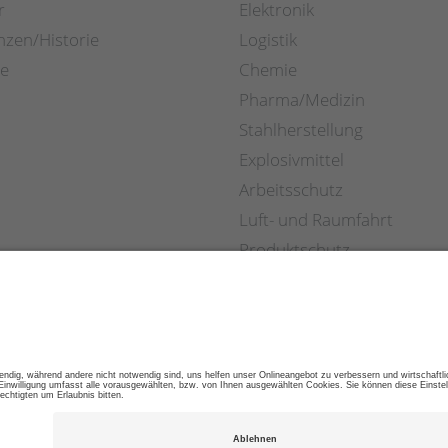
r
Elektronik
nzen/Historie
Logistik
re
Chemie
Pharma/Medizin
Stahlherstellung
Explosivmittel
Arbeitsschutz
Luft- und Raumfahrt
Produktschutz
Einzelhandel
S