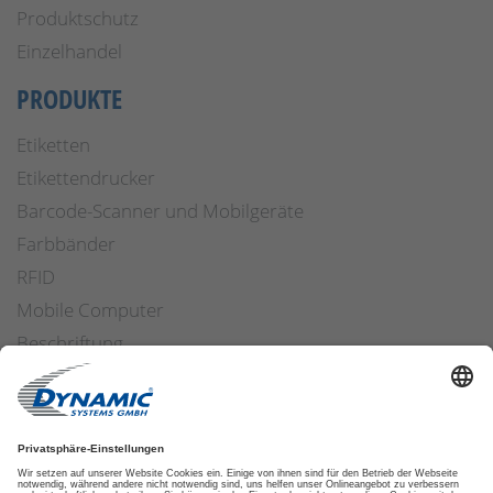
Produktschutz
Einzelhandel
PRODUKTE
Etiketten
Etikettendrucker
Barcode-Scanner und Mobilgeräte
Farbbänder
RFID
Mobile Computer
Beschriftung
Arbeitssicherheit
Applikatoren
Etiketten Software
ETIKETTENFINDER