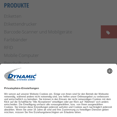
PRODUKTE
Etiketten
Etikettendrucker
Barcode-Scanner und Mobilgeräte
Farbbänder
RFID
Mobile Computer
Beschriftung
Arbeitssicherheit
Applikatoren
Etiketten Software
ETIKETTENFINDER