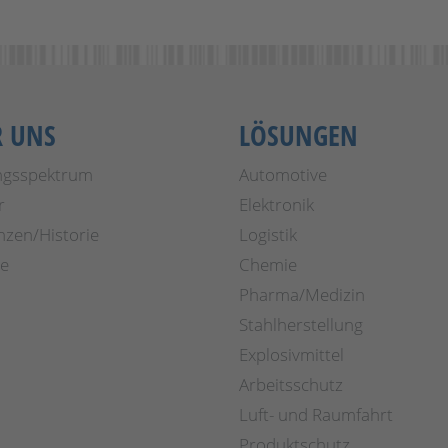
R UNS
LÖSUNGEN
ngsspektrum
Automotive
r
Elektronik
nzen/Historie
Logistik
re
Chemie
Pharma/Medizin
Stahlherstellung
Explosivmittel
Arbeitsschutz
Luft- und Raumfahrt
Produktschutz