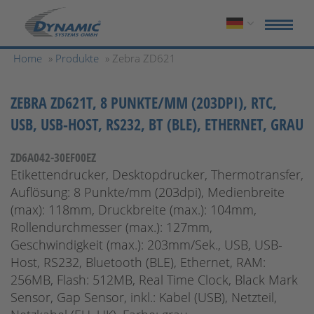
Home
»
Produkte
» Zebra ZD621
ZEBRA ZD621T, 8 PUNKTE/MM (203DPI), RTC,
USB, USB-HOST, RS232, BT (BLE), ETHERNET, GRAU
ZD6A042-30EF00EZ
Etikettendrucker, Desktopdrucker, Thermotransfer,
Auflösung: 8 Punkte/mm (203dpi), Medienbreite
(max): 118mm, Druckbreite (max.): 104mm,
Rollendurchmesser (max.): 127mm,
Geschwindigkeit (max.): 203mm/Sek., USB, USB-
Host, RS232, Bluetooth (BLE), Ethernet, RAM:
256MB, Flash: 512MB, Real Time Clock, Black Mark
Sensor, Gap Sensor, inkl.: Kabel (USB), Netzteil,