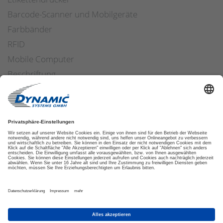
Barcode-Scanner und Mobilgeräte
Farbbänder
RFID
Mobile Computer
Beschriftung
Arbeitssicherheit
Applikatoren
Etiketten Software
ETIKETTENFINDER
DATENSCHUTZ
IMPRESSUM
AGB
COOKIES
© 2026 DYNAMIC SYSTEMS GMBH