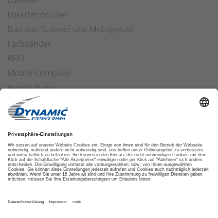
Etikettendrucker
Barcode-Scanner und Mobilgeräte
Farbbänder
RFID
Mobile Computer
Beschriftung
Arbeitssicherheit
Applikatoren
Etiketten Software
ETIKETTENFINDER
DATENSCHUTZ
IMPRESSUM
AGB
COOKIES