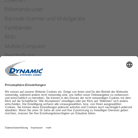
Etikettendrucker
Barcode-Scanner und Mobilgeräte
Farbbänder
RFID
Mobile Computer
Beschriftung
Arbeitssicherheit
Applikatoren
Etiketten Software
ETIKETTENFINDER
DATENSCHUTZ
IMPRESSUM
AGB
COOKIES