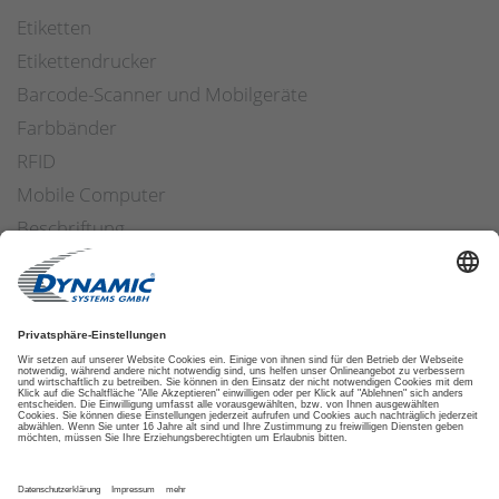
Etiketten
Etikettendrucker
Barcode-Scanner und Mobilgeräte
Farbbänder
RFID
Mobile Computer
Beschriftung
Arbeitssicherheit
Applikatoren
Etiketten Software
ETIKETTENFINDER
DATENSCHUTZ
IMPRESSUM
AGB
COOKIES