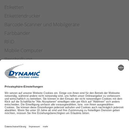
Etiketten
Etikettendrucker
Barcode-Scanner und Mobilgeräte
Farbbänder
RFID
Mobile Computer
Beschriftung
Arbeitssicherheit
Applikatoren
Etiketten Software
ETIKETTENFINDER
DATENSCHUTZ
IMPRESSUM
AGB
COOKIES