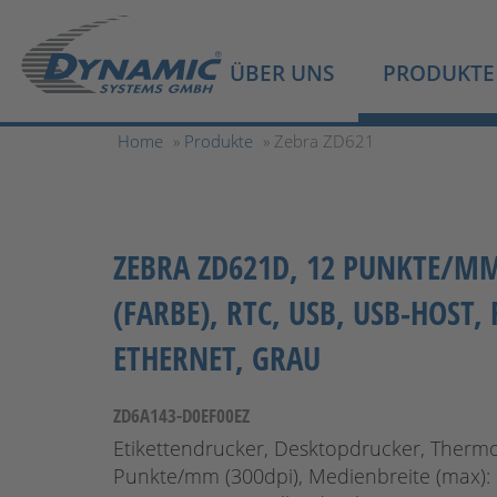
ÜBER UNS
PRODUKTE
Home
»
Produkte
» Zebra ZD621
ZEBRA ZD621D, 12 PUNKTE/MM 
(FARBE), RTC, USB, USB-HOST, 
ETHERNET, GRAU
ZD6A143-D0EF00EZ
Etikettendrucker, Desktopdrucker, Thermo
Punkte/mm (300dpi), Medienbreite (max):