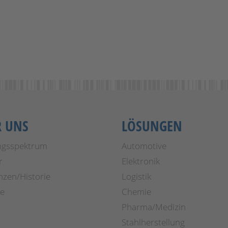
R UNS
LÖSUNGEN
ngsspektrum
Automotive
r
Elektronik
nzen/Historie
Logistik
re
Chemie
Pharma/Medizin
Stahlherstellung