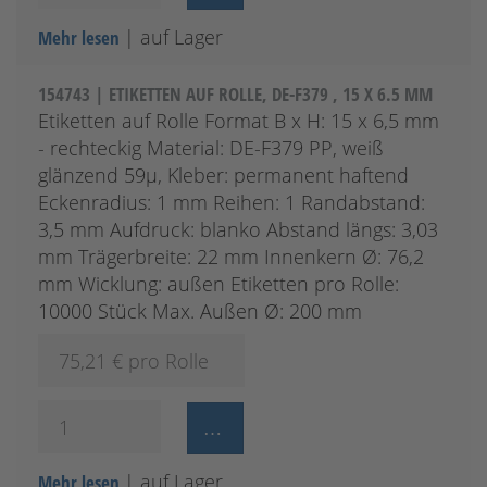
| auf Lager
Mehr lesen
154743 | ETIKETTEN AUF ROLLE, DE-F379 , 15 X 6.5 MM
Etiketten auf Rolle Format B x H: 15 x 6,5 mm
- rechteckig Material: DE-F379 PP, weiß
glänzend 59µ, Kleber: permanent haftend
Eckenradius: 1 mm Reihen: 1 Randabstand:
3,5 mm Aufdruck: blanko Abstand längs: 3,03
mm Trägerbreite: 22 mm Innenkern Ø: 76,2
mm Wicklung: außen Etiketten pro Rolle:
10000 Stück Max. Außen Ø: 200 mm
75,21
€ pro Rolle
| auf Lager
Mehr lesen