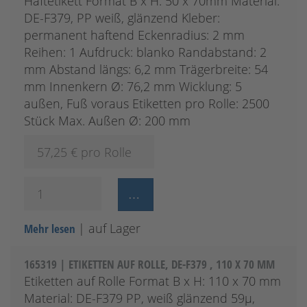
Haftetikett Format B x H: 50 x 70mm Material:
DE-F379, PP weiß, glänzend Kleber:
permanent haftend Eckenradius: 2 mm
Reihen: 1 Aufdruck: blanko Randabstand: 2
mm Abstand längs: 6,2 mm Trägerbreite: 54
mm Innenkern Ø: 76,2 mm Wicklung: 5
außen, Fuß voraus Etiketten pro Rolle: 2500
Stück Max. Außen Ø: 200 mm
57,25
€ pro Rolle
| auf Lager
Mehr lesen
165319 | ETIKETTEN AUF ROLLE, DE-F379 , 110 X 70 MM
Etiketten auf Rolle Format B x H: 110 x 70 mm
Material: DE-F379 PP, weiß glänzend 59µ,