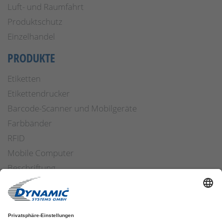
Luft- und Raumfahrt
Produktschutz
Einzelhandel
PRODUKTE
Etiketten
Etikettendrucker
Barcode-Scanner und Mobilgeräte
Farbbänder
RFID
Mobile Computer
Beschriftung
Arbeitssicherheit
Applikatoren
Etiketten Software