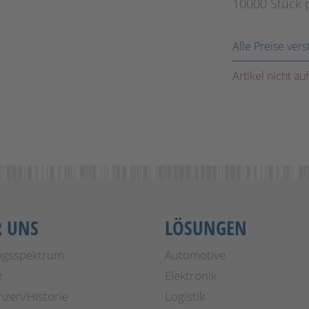
10000 Stück 
Alle Preise ver
Artikel nicht au
R UNS
LÖSUNGEN
ngsspektrum
Automotive
r
Elektronik
nzen/Historie
Logistik