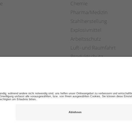
re
Chemie
Pharma/Medizin
Stahlherstellung
Explosivmittel
Arbeitsschutz
Luft- und Raumfahrt
Produktschutz
Einzelhandel
S