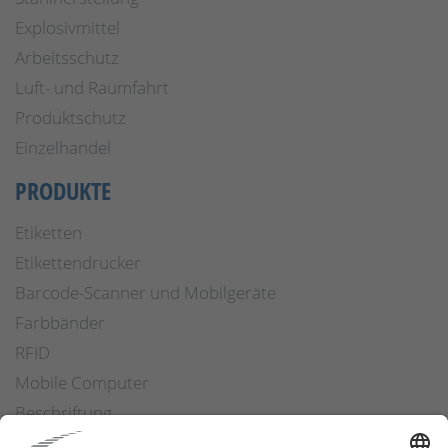
Explosivmittel
Arbeitsschutz
Luft- und Raumfahrt
Produktschutz
Einzelhandel
PRODUKTE
Etiketten
Etikettendrucker
Barcode-Scanner und Mobilgeräte
Farbbänder
RFID
Mobile Computer
Beschriftung
Arbeitssicherheit