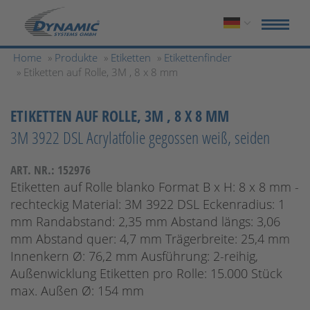
Home
»
Produkte
»
Etiketten
»
Etikettenfinder
» Etiketten auf Rolle, 3M , 8 x 8 mm
ETIKETTEN AUF ROLLE, 3M , 8 X 8 MM
3M 3922 DSL Acrylatfolie gegossen weiß, seiden
ART. NR.: 152976
Etiketten auf Rolle blanko Format B x H: 8 x 8 mm -
rechteckig Material: 3M 3922 DSL Eckenradius: 1
mm Randabstand: 2,35 mm Abstand längs: 3,06
mm Abstand quer: 4,7 mm Trägerbreite: 25,4 mm
Innenkern Ø: 76,2 mm Ausführung: 2-reihig,
Außenwicklung Etiketten pro Rolle: 15.000 Stück
max. Außen Ø: 154 mm