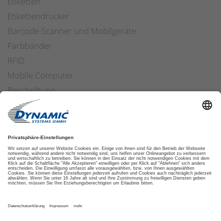
Etiketten
Etikettendrucker
Barcode-Scanner und Mobilgeräte
Farbbänder
RFID
Mobile Computer
Beschriftung
Arbeitssicherheit
Applikatoren
Etiketten Software
ETIKETTENFINDER
DATENSCHUTZ
IMPRESSUM
AGB
COOKIES