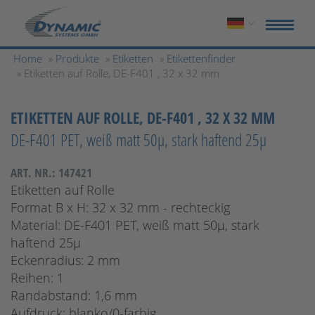
Home
»
Produkte
»
Etiketten
»
Etikettenfinder
» Etiketten auf Rolle, DE-F401 , 32 x 32 mm
ETIKETTEN AUF ROLLE, DE-F401 , 32 X 32 MM
DE-F401 PET, weiß matt 50µ, stark haftend 25µ
ART. NR.: 147421
Etiketten auf Rolle
Format B x H: 32 x 32 mm - rechteckig
Material: DE-F401 PET, weiß matt 50µ, stark
haftend 25µ
Eckenradius: 2 mm
Reihen: 1
Randabstand: 1,6 mm
Aufdruck: blanko/0-farbig