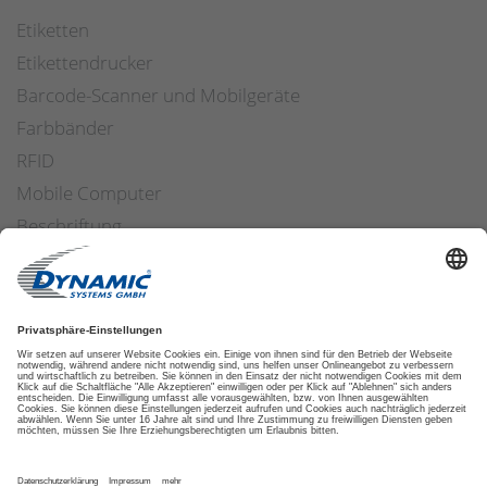
Etiketten
Etikettendrucker
Barcode-Scanner und Mobilgeräte
Farbbänder
RFID
Mobile Computer
Beschriftung
Arbeitssicherheit
Applikatoren
Etiketten Software
ETIKETTENFINDER
DATENSCHUTZ
IMPRESSUM
AGB
COOKIES