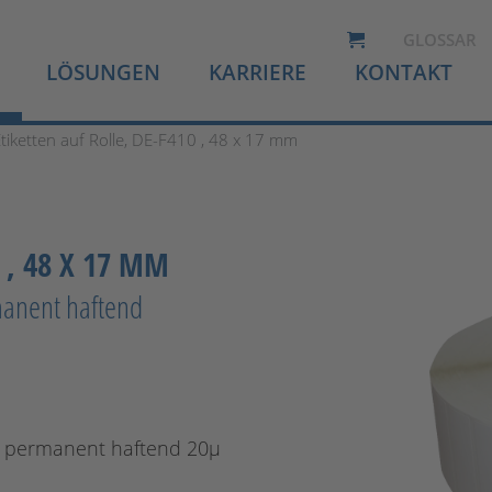
GLOSSAR
LÖSUNGEN
KARRIERE
KONTAKT
Etiketten auf Rolle, DE-F410 , 48 x 17 mm
 , 48 X 17 MM
manent haftend
µ, permanent haftend 20µ