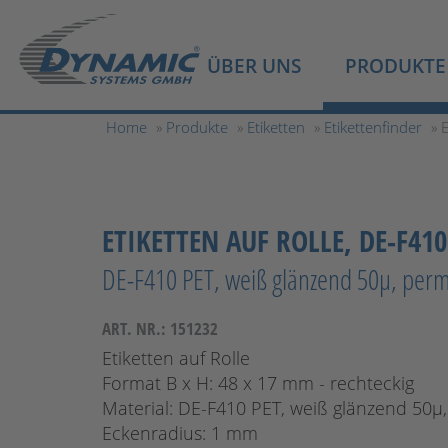
ÜBER UNS
PRODUKTE
Home
»
Produkte
»
Etiketten
»
Etikettenfinder
» 
ETIKETTEN AUF ROLLE, DE-F410
DE-F410 PET, weiß glänzend 50µ, per
ART. NR.: 151232
Etiketten auf Rolle
Format B x H: 48 x 17 mm - rechteckig
Material: DE-F410 PET, weiß glänzend 50
Eckenradius: 1 mm