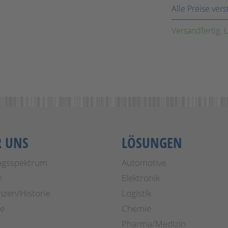
Alle Preise ver
Versandfertig. L
R UNS
LÖSUNGEN
ngsspektrum
Automotive
r
Elektronik
nzen/Historie
Logistik
re
Chemie
Pharma/Medizin