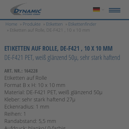
Home
»
Produkte
»
Etiketten
»
Etikettenfinder
» Etiketten auf Rolle, DE-F421 , 10 x 10 mm
ETIKETTEN AUF ROLLE, DE-F421 , 10 X 10 MM
DE-F421 PET, weiß glänzend 50µ, sehr stark haftend
ART. NR.: 164228
Etiketten auf Rolle
Format B x H: 10 x 10 mm
Material: DE-F421 PET, weiß glänzend 50µ
Kleber: sehr stark haftend 27µ
Eckenradius: 1 mm
Reihen: 1
Randabstand: 5,5 mm
Aufdruck: blanko/ 0-farbig