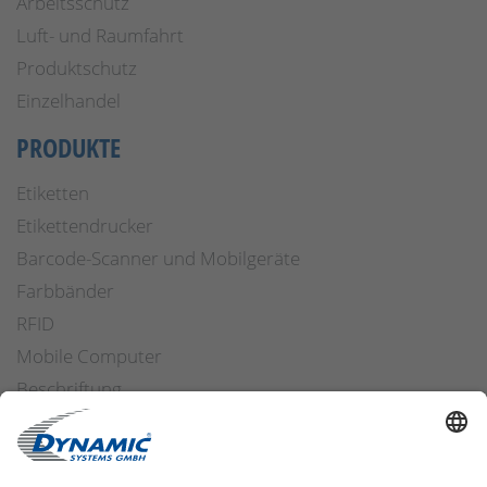
Arbeitsschutz
Luft- und Raumfahrt
Produktschutz
Einzelhandel
PRODUKTE
Etiketten
Etikettendrucker
Barcode-Scanner und Mobilgeräte
Farbbänder
RFID
Mobile Computer
Beschriftung
Arbeitssicherheit
Applikatoren
Etiketten Software