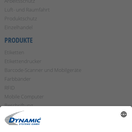
Arbeitsschutz
Luft- und Raumfahrt
Produktschutz
Einzelhandel
PRODUKTE
Etiketten
Etikettendrucker
Barcode-Scanner und Mobilgeräte
Farbbänder
RFID
Mobile Computer
Beschriftung
Arbeitssicherheit
Applikatoren
Etiketten Software