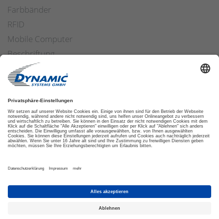
Farbbänder
RFID
Mobile Computer
Beschriftung
Arbeitssicherheit
Applikatoren
Etiketten Software
ETIKETTENFINDER
DATENSCHUTZ
IMPRESSUM
AGB
COOKIES
© 2026 DYNAMIC SYSTEMS GMBH