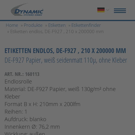
Home
»
Produkte
»
Etiketten
»
Etikettenfinder
» Etiketten endlos, DE-F927 , 210 x 200000 mm
ETIKETTEN ENDLOS, DE-F927 , 210 X 200000 MM
DE-F927 Papier, weiß seidenmatt 110µ, ohne Kleber
ART. NR.: 160113
Endlosrolle
Material: DE-F927 Papier, weiß 130g/m² ohne
Kleber
Format B x H: 210mm x 200lfm
Reihen: 1
Aufdruck: blanko
Innenkern Ø: 76,2 mm
Wicklung: außen