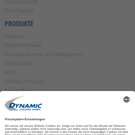
Produktschutz
Einzelhandel
PRODUKTE
Etiketten
Etikettendrucker
Barcode-Scanner und Mobilgeräte
Farbbänder
RFID
Mobile Computer
Beschriftung
Arbeitssicherheit
Applikatoren
Etiketten Software
ETIKETTENFINDER